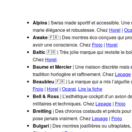
Alpina
| Swiss made sportif et accessible. Une
marie élégance et robustesse. Chez
Horel
|
Oca
Awake
🇫🇷 | Des montres éco-conçues qui prou
avoir une conscience. Chez
Frojo
|
Horel
Baltic
🇫🇷 | Très jolie marque qui revisite le boî
Chez
Horel
.
Baume et Mercier
| Une maison discrète mais é
tradition horlogère et raffinement. Chez
Lepage
Beaubleu
🇫🇷 | La marque qui a mis l’aiguille
Frojo
|
Horel
|
Ocarat
.
Lire la fiche
Bell & Ross
| L’esthétique cockpit d’un avion 
militaires et techniques. Chez
Lepage
|
Frojo
Breitling
| Des chronos costauds et précis pour
pose jamais vraiment. Chez
Lepage
|
Frojo
Bulgari
| Des montres joaillières ou ultraplates