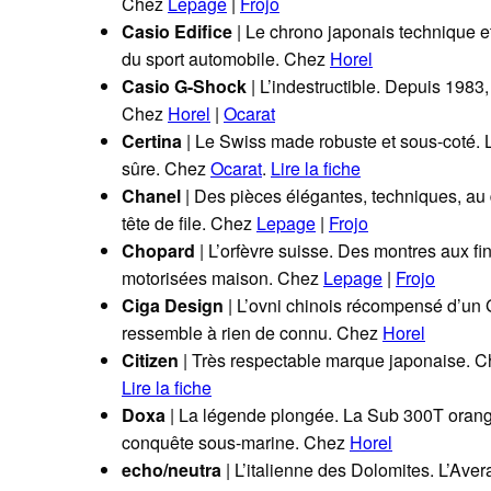
Chez
Lepage
|
Frojo
Casio Edifice
| Le chrono japonais technique e
du sport automobile. Chez
Horel
Casio G-Shock
| L’indestructible. Depuis 1983, 
Chez
Horel
|
Ocarat
Certina
| Le Swiss made robuste et sous-coté. 
sûre. Chez
Ocarat
.
Lire la fiche
Chanel
| Des pièces élégantes, techniques, au
tête de file. Chez
Lepage
|
Frojo
Chopard
| L’orfèvre suisse. Des montres aux fi
motorisées maison. Chez
Lepage
|
Frojo
Ciga Design
| L’ovni chinois récompensé d’un
ressemble à rien de connu. Chez
Horel
Citizen
| Très respectable marque japonaise. 
Lire la fiche
Doxa
| La légende plongée. La Sub 300T orange
conquête sous-marine. Chez
Horel
echo/neutra
| L’italienne des Dolomites. L’Aver