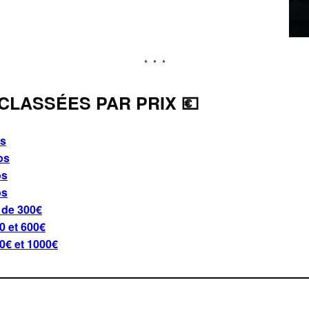
CLASSÉES PAR PRIX 💶
os
os
os
os
 de 300€
0 et 600€
0€ et 1000€