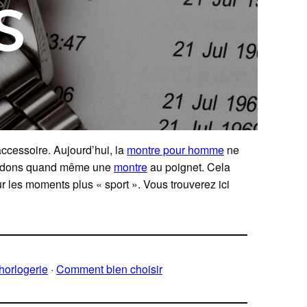
ccessoire. Aujourd’hui, la
montre pour homme
ne
s gardons quand même une
montre
au poignet. Cela
 les moments plus « sport ». Vous trouverez ici
horlogerie
·
Comment bien choisir