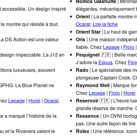
Nomos Glashütte
| Minimal
t accessible. Un design inspiré
élégantes, mécaniquement t
Orient
| La parfaite montre 
la montre qui résiste à tout.
Ocarat
.
Lire la fiche
Orient Star
| Le haut de ga
La DS Action est une valeur
Oris
| Une maison indépend
fiable. Chez
Lepage
|
Frojo
 design impeccable. La J12 en
Pequignet
🇫🇷 | Belle mar
J’adore la
Equus
. Chez
Froj
nitions luxueuses, souvent
Rado
| Le spécialiste des 
plongeuse Captain Cook. 
 GPHG. La Blue Planet ne
Raymond Weil
| Marque fon
Chez
Lepage
|
Frojo
|
Horel
Chez
Lepage
|
Horel
|
Ocarat
.
Reservoir
🇫🇷 | L’heure lu
grande réserve de marche.
 a marqué l’histoire de la
Ressence
| Un OVNI horloge
pas. Une autre façon de lire
au et la Rivanera valent le
Rolex
| Une référence. Iconi