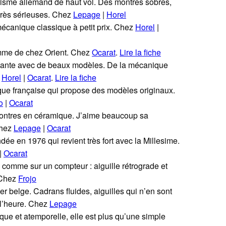
isme allemand de haut vol. Des montres sobres,
rès sérieuses. Chez
Lepage
|
Horel
mécanique classique à petit prix. Chez
Horel
|
mme de chez Orient. Chez
Ocarat
.
Lire la fiche
ante avec de beaux modèles. De la mécanique
|
Horel
|
Ocarat
.
Lire la fiche
que française qui propose des modèles originaux.
o
|
Ocarat
montres en céramique. J’aime beaucoup sa
Chez
Lepage
|
Ocarat
dée en 1976 qui revient très fort avec la Millesime.
|
Ocarat
e comme sur un compteur : aiguille rétrograde et
 Chez
Frojo
r belge. Cadrans fluides, aiguilles qui n’en sont
 l’heure. Chez
Lepage
que et atemporelle, elle est plus qu’une simple