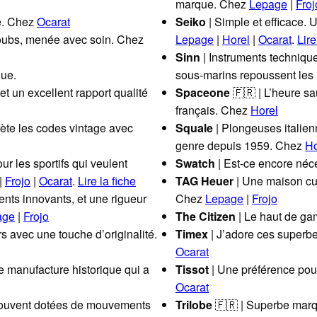
marque. Chez
Lepage
|
Froj
ue. Chez
Ocarat
Seiko
| Simple et efficace. 
oubs, menée avec soin. Chez
Lepage
|
Horel
|
Ocarat
.
Lire
Sinn
| Instruments technique
que.
sous-marins repoussent les 
t un excellent rapport qualité
Spaceone
🇫🇷 | L’heure sa
français. Chez
Horel
rète les codes vintage avec
Squale
| Plongeuses italien
genre depuis 1959. Chez
Ho
ur les sportifs qui veulent
Swatch
| Est-ce encore néc
|
Frojo
|
Ocarat
.
Lire la fiche
TAG Heuer
| Une maison cul
nts innovants, et une rigueur
Chez
Lepage
|
Frojo
age
|
Frojo
The Citizen
| Le haut de g
s avec une touche d’originalité.
Timex
| J’adore ces superbe
Ocarat
 manufacture historique qui a
Tissot
| Une préférence po
Ocarat
 souvent dotées de mouvements
Trilobe
🇫🇷 | Superbe marq