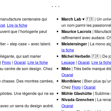
 manufacture centenaire qui
March Lab
♥ 🇫🇷 | Un unive
rat
.
Lire la fiche
un nom parmi les passionn
vent que l’horlogerie peut
Maurice Lacroix
| Manufactu
raffinement avec audace. 
tier « step case » avec talent.
Meistersinger
| La mono aig
la fiche
légante, qui sait marier
Michel Herbelin
🇫🇷 | De j
|
Frojo
|
Ocarat
.
Lire la fiche
Lepage
|
Ocarat
.
Lire la fich
 au centre de son design. Chez
Mido
| Très belle marque é
Ocarat
de chasse. Des montres carrées,
Montblanc
| Bien plus qu’un
Chez
Frojo
|
Ocarat
 pilotes. Une légende qui ne se
Mühle Glashütte
| Sublime 
Nivada Grenchen
| La ren
, avec un sens du design acéré.
Ocarat