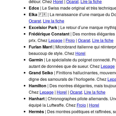
détour. Chez
Horel
|
Ocarat
.
Lire la fiche
Edox
| Le Swiss made original et très techniq
Elka
🇫🇷 | La renaissance d’une marque du D
Ocarat
.
Lire la fiche
Excelsior Park
| Le retour d’une marque mythi
Frédérique Constant
| Des montres élégantes e
prix. Chez
Lepage
|
Frojo
|
Ocarat
.
Lire la fiche
Furlan Marri
| Microbrand italienne qui réinterp
beaucoup de style. Chez
Horel
Garmin
| Le spécialiste du poignet connecté. Po
autant de données que de sueur. Chez
Lepage
Grand Seiko
| Finitions hallucinantes, mouveme
digne des samouraïs de l’horlogerie. Chez
Lep
Hamilton
| Des montres élégantes, mais toujour
Chez
Lepage
|
Horel
|
Ocarat
.
Lire la fiche
Hanhart
| Chronographes pilote allemands. Une
équipé la Luftwaffe. Chez
Frojo
|
Horel
Hermès
| Des montres poétiques et raffinées,