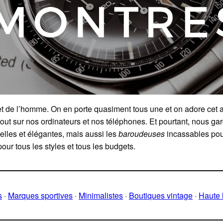
t de l’homme. On en porte quasiment tous une et on adore cet a
partout sur nos ordinateurs et nos téléphones. Et pourtant, nou
relles et élégantes, mais aussi les
baroudeuses
incassables pour
ur tous les styles et tous les budgets.
s
·
Marques sportives
·
Minimalistes
·
Boutiques vintage
·
Haute 