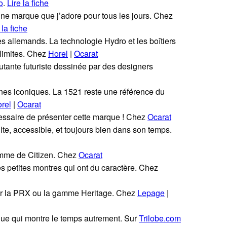
o
.
Lire la fiche
Une marque que j’adore pour tous les jours. Chez
 la fiche
s allemands. La technologie Hydro et les boîtiers
limites. Chez
Horel
|
Ocarat
utante futuriste dessinée par des designers
nes iconiques. La 1521 reste une référence du
rel
|
Ocarat
essaire de présenter cette marque ! Chez
Ocarat
te, accessible, et toujours bien dans son temps.
amme de Citizen. Chez
Ocarat
s petites montres qui ont du caractère. Chez
ur la PRX ou la gamme Heritage. Chez
Lepage
|
ue qui montre le temps autrement. Sur
Trilobe.com