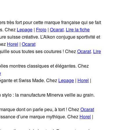
rs très fort pour cette marque française qui se fait
és. Chez
Lepage
|
Frojo
|
Ocarat
.
Lire la fiche
re suisse créative. L’Aikon conjugue sportivité et
Chez
Horel
|
Ocarat
uille sous toutes ses coutures ! Chez
Ocarat
.
Lire
olies montres classiques et élégantes. Chez
e
légante et Swiss Made. Chez
Lepage
|
Horel
|
 stylo : la manufacture Minerva veille au grain.
marque dont on parle peu, à tort ! Chez
Ocarat
aissance d’une marque mythique. Chez
Horel
|