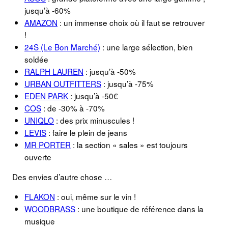
jusqu’à -60%
AMAZON
: un immense choix où il faut se retrouver
!
24S (Le Bon Marché)
: une large sélection, bien
soldée
RALPH LAUREN
: jusqu’à -50%
URBAN OUTFITTERS
: jusqu’à -75%
EDEN PARK
: jusqu’à -50€
COS
: de -30% à -70%
UNIQLO
: des prix minuscules !
LEVIS
: faire le plein de jeans
MR PORTER
: la section « sales » est toujours
ouverte
Des envies d’autre chose …
FLAKON
: oui, même sur le vin !
WOODBRASS
: une boutique de référence dans la
musique