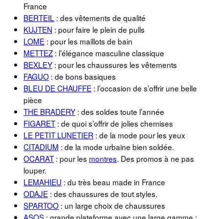
France
BERTEIL
: des vêtements de qualité
KUJTEN
: pour faire le plein de pulls
LOME
: pour les maillots de bain
METTEZ
: l’élégance masculine classique
BEXLEY
: pour les chaussures les vêtements
FAGUO
: de bons basiques
BLEU DE CHAUFFE
: l’occasion de s’offrir une belle
pièce
THE BRADERY
: des soldes toute l’année
FIGARET
: de quoi s’offrir de jolies chemises
LE PETIT LUNETIER
: de la mode pour les yeux
CITADIUM
: de la mode urbaine bien soldée.
OCARAT
: pour les
montres
. Des promos à ne pas
louper.
LEMAHIEU
: du très beau made in France
ODAJE
: des chaussures de tout styles.
SPARTOO
: un large choix de chaussures
ASOS
: grande plateforme avec une large gamme ;