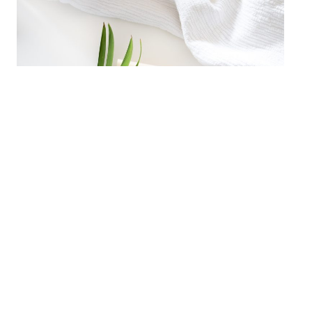
* * *
LES BOUTIQUES SPORTSWEAR
SPORT DIRECT
ou
DECATHLON
: pour les
vêtements de sport
TRES BIEN
ou
GRADUATE
: des pièces
streetwear
assez originales