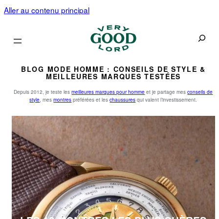
Aller au contenu principal
Recherc
BLOG MODE HOMME : CONSEILS DE STYLE &
MEILLEURES MARQUES TESTÉES
Depuis 2012, je teste les
meilleures marques pour homme
et je partage mes
conseils de
style
, mes
montres
préférées et les
chaussures
qui valent l’investissement.