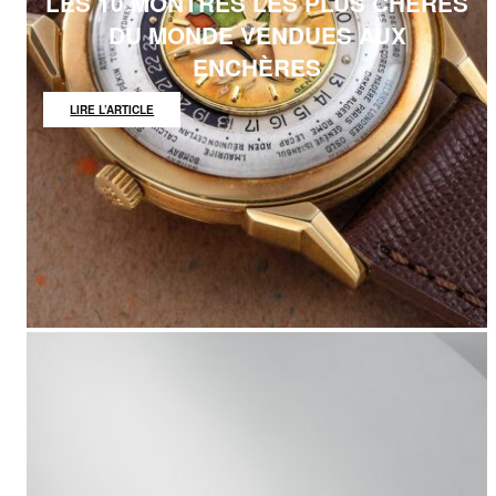
LES 10 MONTRES LES PLUS CHÈRES
DU MONDE VENDUES AUX
ENCHÈRES
:
LIRE L’ARTICLE
LES
10
MONTRES
LES
PLUS
CHÈRES
DU
MONDE
VENDUES
AUX
ENCHÈRES