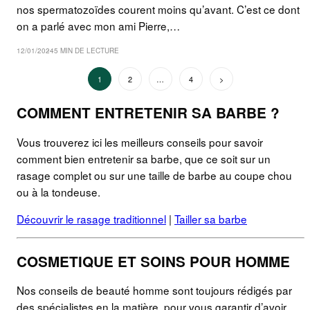
nos spermatozoïdes courent moins qu’avant. C’est ce dont
on a parlé avec mon ami Pierre,…
12/01/2024
5 MIN DE LECTURE
PAGINATION
1
2
…
4
Suivant
DES
COMMENT ENTRETENIR SA BARBE ?
PUBLICATIONS
Vous trouverez ici les meilleurs conseils pour savoir
comment bien entretenir sa barbe, que ce soit sur un
rasage complet ou sur une taille de barbe au coupe chou
ou à la tondeuse.
Découvrir le rasage traditionnel
|
Tailler sa barbe
COSMETIQUE ET SOINS POUR HOMME
Nos conseils de beauté homme sont toujours rédigés par
des spécialistes en la matière, pour vous garantir d’avoir