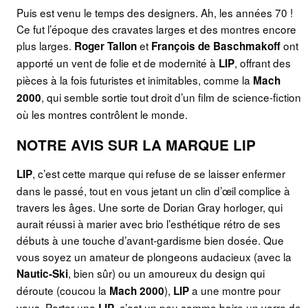
Puis est venu le temps des designers. Ah, les années 70 !
Ce fut l’époque des cravates larges et des montres encore
plus larges.
et
ont
Roger Tallon
François de Baschmakoff
apporté un vent de folie et de modernité à
, offrant des
LIP
pièces à la fois futuristes et inimitables, comme la
Mach
, qui semble sortie tout droit d’un film de science-fiction
2000
où les montres contrôlent le monde.
NOTRE AVIS SUR LA MARQUE LIP
, c’est cette marque qui refuse de se laisser enfermer
LIP
dans le passé, tout en vous jetant un clin d’œil complice à
travers les âges. Une sorte de Dorian Gray horloger, qui
aurait réussi à marier avec brio l’esthétique rétro de ses
débuts à une touche d’avant-gardisme bien dosée. Que
vous soyez un amateur de plongeons audacieux (avec la
, bien sûr) ou un amoureux du design qui
Nautic-Ski
déroute (coucou la
),
a une montre pour
Mach 2000
LIP
vous. Porter une
, c’est un peu comme boire un verre de
LIP