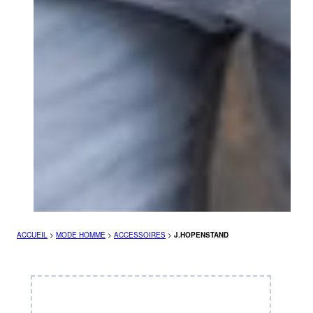
ACCUEIL
>
MODE HOMME
>
ACCESSOIRES
>
J.HOPENSTAND