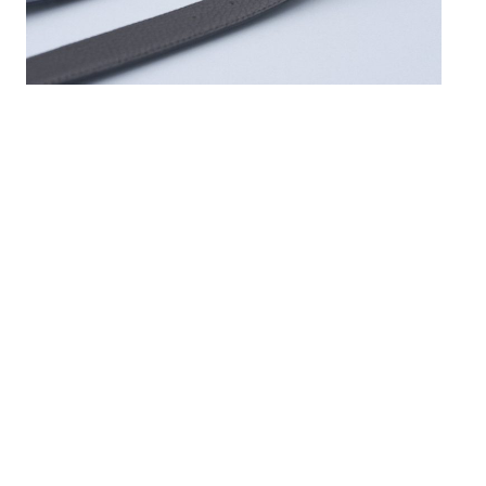
UN ACCESSOIRE DE STYLE
Plus qu’un accessoire vraiment utile – vous perdez
vraiment votre
pantalon
? –
la ceinture est surtout un
qui mérite avant tout d’être beau.
accessoire de style
La qualité de ces ceintures est irréprochable et la
marque utilise les meilleurs cuirs et les meilleurs
métaux. C’est une démarche qu’il faut encourager, car
dans le monde de la
maroquinerie
, on trouve souvent
tout le contraire.
La qualité a un prix, et il faudra compter à partir de
250CHF (230€) pour une ceinture de la collection sur
www.jhopenstand.ch
et à partir 520CHF (480€) pour