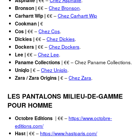
Asphalte |
€€ –
Chez Bronson
.
Bronson |
€€ –
Chez Carhartt Wip
Carhartt Wip |
€
Cookman |
€€ –
Chez Cos
.
Cos |
€€ –
Chez Dickies
.
Dickies |
€€ –
Chez Dockers
.
Dockers |
€€ –
Chez Lee
.
Lee |
| €€ – Chez Paname Collections.
Paname Collections
€ –
Chez Uniqlo
.
Uniqlo |
€ –
Chez Zara
.
Zara / Zara Origins |
LES PANTALONS MILIEU-DE-GAMME
POUR HOMME
| €€ –
https://www.octobre-
Octobre Editions
editions.com/
| €€ –
https://www.hastparis.com/
Hast