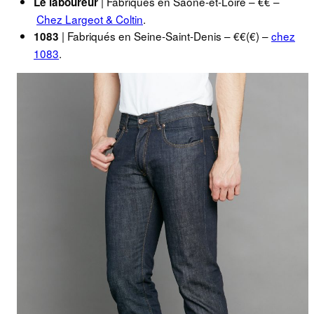
| Fabriqués en Saône-et-Loire – €€ –
Le laboureur
Chez Largeot & Coltin
.
| Fabriqués en Seine-Saint-Denis – €€(€) –
chez
1083
1083
.