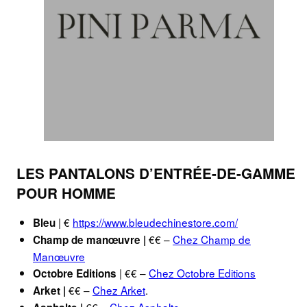
LES PANTALONS D’ENTRÉE-DE-GAMME
POUR HOMME
| €
https://www.bleudechinestore.com/
Bleu
€€ –
Chez Champ de
Champ de manœuvre |
Manœuvre
| €€ –
Chez Octobre Editions
Octobre Editions
€€ –
Chez Arket
.
Arket |
€€ –
Chez Asphalte
.