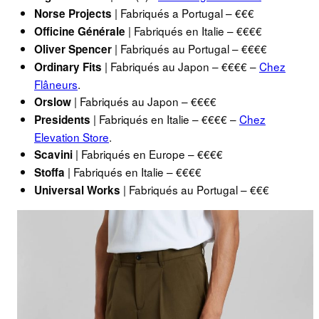
| Fabriqués a Portugal – €€€
Norse Projects
| Fabriqués en Italie – €€€€
Officine Générale
| Fabriqués au Portugal – €€€€
Oliver Spencer
| Fabriqués au Japon – €€€€ –
Chez
Ordinary Fits
Flâneurs
.
| Fabriqués au Japon – €€€€
Orslow
| Fabriqués en Italie – €€€€ –
Chez
Presidents
Elevation Store
.
| Fabriqués en Europe – €€€€
Scavini
| Fabriqués en Italie – €€€€
Stoffa
| Fabriqués au Portugal – €€€
Universal Works