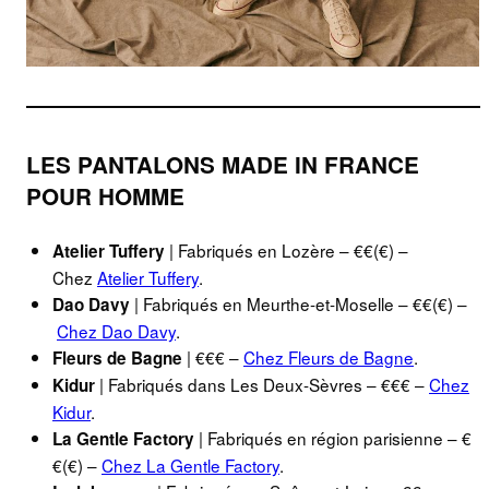
LES PANTALONS MADE IN FRANCE
POUR HOMME
| Fabriqués en Lozère – €€(€) –
Atelier Tuffery
Chez
Atelier Tuffery
.
| Fabriqués en Meurthe-et-Moselle – €€(€) –
Dao Davy
Chez Dao Davy
.
| €€€ –
Chez Fleurs de Bagne
.
Fleurs de Bagne
| Fabriqués dans Les Deux-Sèvres – €€€ –
Chez
Kidur
Kidur
.
| Fabriqués en région parisienne – €
La Gentle Factory
€(€) –
Chez La Gentle Factory
.