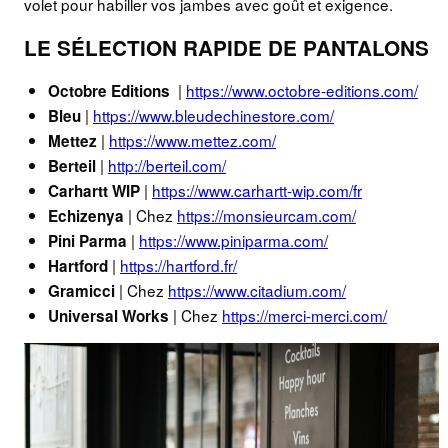
volet pour habiller vos jambes avec goût et exigence.
LE SÉLECTION RAPIDE DE PANTALONS
|
https://www.octobre-editions.com/
Octobre Editions
|
https://www.bleudechinestore.com/
Bleu
|
https://www.mettez.com/
Mettez
|
http://berteil.com/
Berteil
|
https://www.carhartt-wip.com/fr
Carhartt WIP
| Chez
https://monsieurcam.com/
Echizenya
|
https://www.piniparma.com/
Pini Parma
|
https://hartford.fr/
Hartford
| Chez
https://www.citadium.com/
Gramicci
| Chez
https://merci-merci.com/
Universal Works