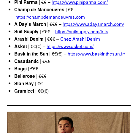
| €€ –
https://www.piniparma.com/
Pini Parma
| €€ –
Champ de Manoeuvres
https://champdemanoeuvres.com
| €€€ –
https://www.adaysmarch.com/
A Day’s March
| €€€ –
https://suitsupply.com/fr-fr/
Suit Supply
| €€€ –
Chez Arashi Denim
Arashi Denim
| €€(€) –
https://www.asket.com/
Asket
| €€(€) –
https://www.baskinthesun.fr/
Bask in the Sun
| €€€
Casatlantic
| €€€
Boggi
| €€€
Bellerose
| €€
Stan Ray
| €€(€)
Gramicci