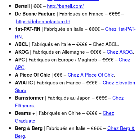
| €€€ –
http://berteil.com/
Berteil
| Fabriqués en France – €€€€ –
De Bonne Facture
https://debonnefacture.fr/
| Fabriqués en Italie – €€€€ –
Chez 1st-PAT-
1st-PAT-RN
RN
.
| Fabriqués en Italie – €€€€ – Chez ABCL.
ABCL
| Fabriqués en Allemagne – €€€€ –
Chez AKOG
.
AKOG
| Fabriqués en Europe / Maghreb – €€€€ –
Chez
APC
APC
.
| €€€ –
Chez A Piece Of Chic
.
A Piece Of Chic
| Fabriqués en France – €€€€ –
Chez Elevation
AVIATIC
Store
.
| Fabriqués au Japon – €€€€ –
Chez
Barnstormer
Flâneurs
.
| Fabriqués en Chine – €€€€ –
Chez
Beams +
Graduate
.
| Fabriqués en Italie – €€€€ –
Chez Berg &
Berg & Berg
Berg
.