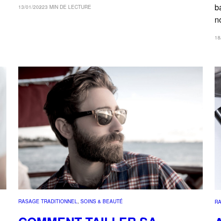
b
13/01/2022
3 MIN DE LECTURE
n
18
RASAGE TRADITIONNEL
, 
SOINS & BEAUTÉ
RA