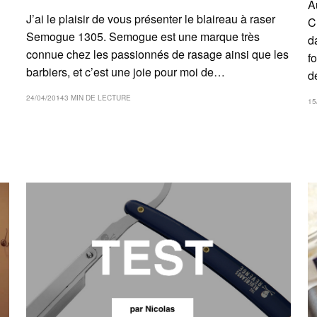
A
J’ai le plaisir de vous présenter le blaireau à raser
C
Semogue 1305. Semogue est une marque très
d
connue chez les passionnés de rasage ainsi que les
f
barbiers, et c’est une joie pour moi de…
d
24/04/2014
3 MIN DE LECTURE
15