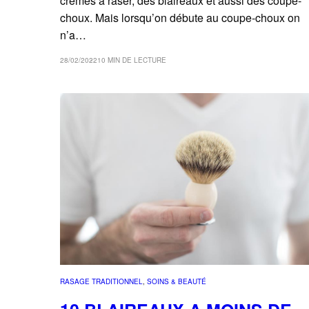
crèmes à raser, des blaireaux et aussi des coupe-
choux. Mais lorsqu’on débute au coupe-choux on
n’a…
28/02/2022
10 MIN DE LECTURE
RASAGE TRADITIONNEL
, 
SOINS & BEAUTÉ