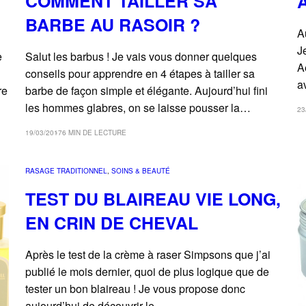
COMMENT TAILLER SA
BARBE AU RASOIR ?
A
J
e
Salut les barbus ! Je vais vous donner quelques
A
conseils pour apprendre en 4 étapes à tailler sa
a
re
barbe de façon simple et élégante. Aujourd’hui fini
les hommes glabres, on se laisse pousser la…
23
19/03/2017
6 MIN DE LECTURE
RASAGE TRADITIONNEL
, 
SOINS & BEAUTÉ
TEST DU BLAIREAU VIE LONG,
EN CRIN DE CHEVAL
Après le test de la crème à raser Simpsons que j’ai
publié le mois dernier, quoi de plus logique que de
tester un bon blaireau ! Je vous propose donc
aujourd’hui de découvrir le…