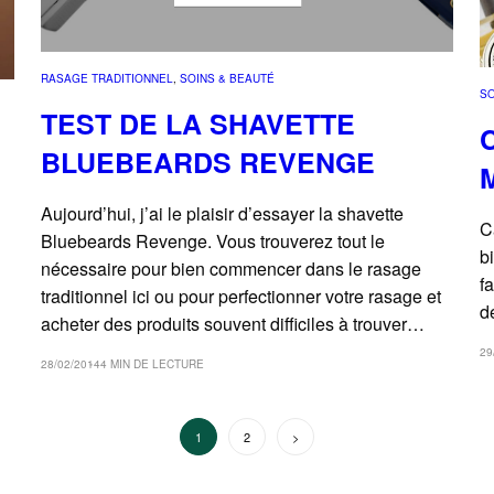
RASAGE TRADITIONNEL
, 
SOINS & BEAUTÉ
SO
TEST DE LA SHAVETTE
BLUEBEARDS REVENGE
Aujourd’hui, j’ai le plaisir d’essayer la shavette
C
Bluebeards Revenge. Vous trouverez tout le
b
nécessaire pour bien commencer dans le rasage
f
traditionnel ici ou pour perfectionner votre rasage et
d
acheter des produits souvent difficiles à trouver…
29
28/02/2014
4 MIN DE LECTURE
PAGINATION
1
2
Suivant
DES