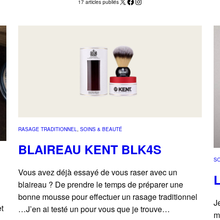
X
Facebook
Instagram
17 articles publiés
RASAGE TRADITIONNEL
, 
SOINS & BEAUTÉ
BLAIREAU KENT BLK4S
SO
Vous avez déjà essayé de vous raser avec un
blaireau ? De prendre le temps de préparer une
bonne mousse pour effectuer un rasage traditionnel
J
t
…J’en ai testé un pour vous que je trouve…
m