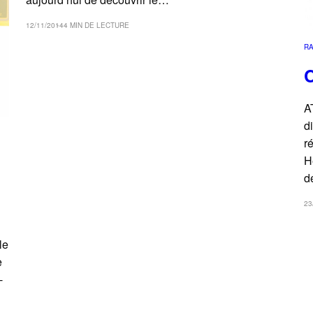
12/11/2014
4 MIN DE LECTURE
RA
A
d
r
H
d
23
le
e
-