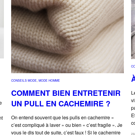
C
CONSEILS MODE
, 
MODE HOMME
COMMENT BIEN ENTRETENIR
L
v
UN PULL EN CACHEMIRE ?
e
p
E
On entend souvent que les pulls en cachemire «
nt
c
c’est compliqué à laver » ou bien « c’est fragile ». Je
vous le dis tout de suite, c’est faux ! Si le cachemire
29