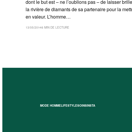
dont le but est – ne l’oublions pas – de laisser brille
la rivière de diamants de sa partenaire pour la mett
en valeur. L’homme…
13/05/2014
6 MIN DE LECTURE
MODE HOMME
LIFESTYLE
SOINS
INSTA