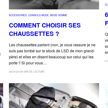
C
ACCESSOIRES
, 
CONSEILS MODE
, 
MODE HOMME
COMMENT CHOISIR SES
CHAUSSETTES ?
Q
v
Les chaussettes parlent (non, je vous rassure je ne
s
suis pas tombé sur le stock de LSD de mon grand-
e
t
père) et elles en disent beaucoup sur celui qui les
27
porte !! Si pour vous…
06/04/2015
9 MIN DE LECTURE