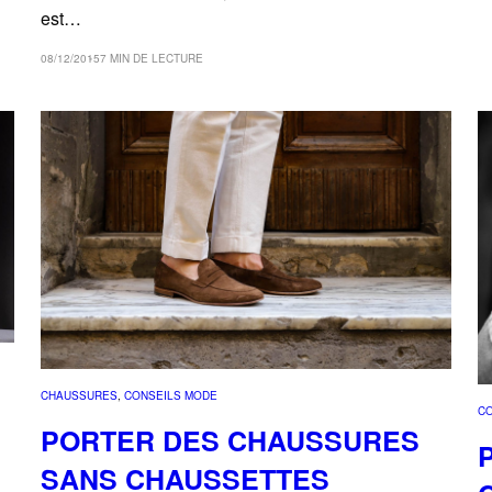
est…
08/12/2015
7 MIN DE LECTURE
CHAUSSURES
, 
CONSEILS MODE
C
PORTER DES CHAUSSURES
SANS CHAUSSETTES