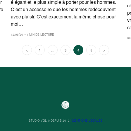
élégant et le plus simple à porter pour les hommes.
r
c
C’est un accessoire que les hommes redécouvrent
re
p
avec plaisir. C’est exactement la même chose pour
v
moi…
c
12/05/2014
1 MIN DE LECTURE
09
PAGINATION
Précédent
1
…
3
4
5
Suivant
DES
PUBLICATIONS
STUDIO VGL © DEPUIS 2012 |
MENTIONS LEGALES