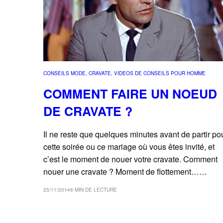
CONSEILS MODE
, 
CRAVATE
, 
VIDEOS DE CONSEILS POUR HOMME
COMMENT FAIRE UN NOEUD
DE CRAVATE ?
Il ne reste que quelques minutes avant de partir po
cette soirée ou ce mariage où vous êtes invité, et
c’est le moment de nouer votre cravate. Comment
nouer une cravate ? Moment de flottement……
25/11/2014
6 MIN DE LECTURE