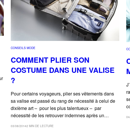
CONSEILS MODE
C
COMMENT PLIER SON
COSTUME DANS UNE VALISE
ur
?
J
r
Pour certains voyageurs, plier ses vêtements dans
s
sa valise est passé du rang de nécessité à celui de
c
dixième art – pour les plus talentueux – par
nécessité de les retrouver indemnes après un…
04
03/08/2014
2 MIN DE LECTURE