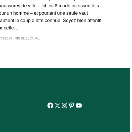
haussures de ville – ici les 6 modèles essentiels
our un homme – et pourtant une seule vaut
raiment le coup d’être connue. Soyez bien attentif
ar cette…
/05/2014
1 MIN DE LECTURE
Facebook
X
Instagram
Pinterest
YouTube