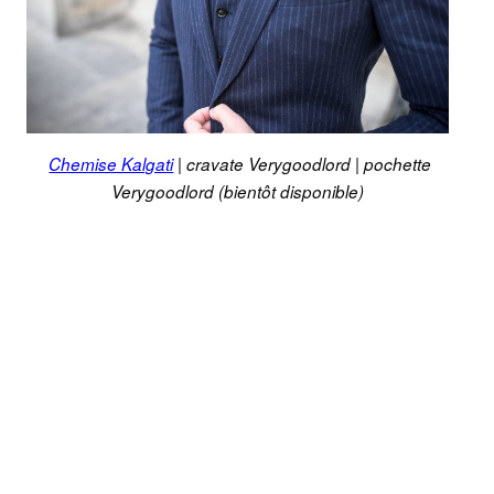
Chemise Kalgati
| cravate Verygoodlord | pochette
Verygoodlord (bientôt disponible)
UNE BELLE PAIRE DE CHAUSSURES
Pour les chaussures, j’ai choisi
,
une paire de derby
avec semelle épaisse Dainite en caoutchouc, qui
permet de bien isoler mes pieds du froid. Je porte en
dessous de celles-ci une paire de
mi-bas en laine
de
chez Mazarin.
Les plus frileux ajouteront un chapeau et une écharpe
!