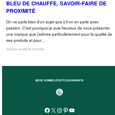
BLEU DE CHAUFFE, SAVOIR-FAIRE DE
PROXIMITÉ
On ne parle bien d’un sujet que s’il on en parle avec
passion. C’est pourquoi je suis heureux de vous présenter
une marque que j’admire particulièrement pour la qualité de
ses produits et pour…
25/05/2014
5 MIN DE LECTURE
MODE HOMME
LIFESTYLE
SOINS
INSTA
Facebook
X
Instagram
Pinterest
YouTube