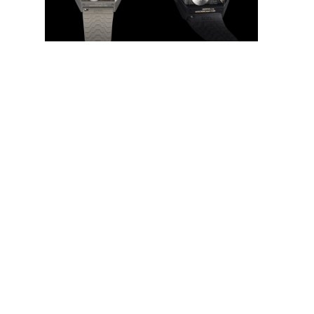
Côté matériaux, ALTO fait le choix pour son boitier du
titane Grade 5, réputé pour sa robustesse et sa
légèreté. La version
bénéficie
MONOCHROME BLACK
d’un revêtement DLC pour un noir profond et satiné,
tandis que la
adopte une
MONOCHROME GREY
finition microbillée qui magnifie les nuances naturelles
du titane.