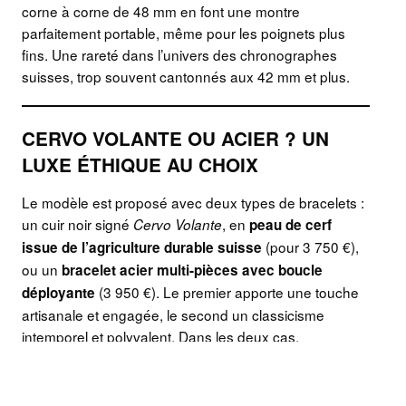
corne à corne de 48 mm en font une montre
parfaitement portable, même pour les poignets plus
fins. Une rareté dans l’univers des chronographes
suisses, trop souvent cantonnés aux 42 mm et plus.
CERVO VOLANTE OU ACIER ? UN
LUXE ÉTHIQUE AU CHOIX
Le modèle est proposé avec deux types de bracelets :
un cuir noir signé
, en
Cervo Volante
peau de cerf
(pour 3 750 €),
issue de l’agriculture durable suisse
ou un
bracelet acier multi-pièces avec boucle
(3 950 €). Le premier apporte une touche
déployante
artisanale et engagée, le second un classicisme
intemporel et polyvalent. Dans les deux cas,
l’ensemble respire la qualité et le souci du détail, sans
jamais tomber dans l’ostentation.