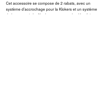
Cet accessoire se compose de 2 rabats, avec un
système d’accrochage pour la Klokers et un système
de bouton qui s’enfile dans une encoche. Une fois que
la montre est accrochée, elle devient une montre une
poche, qui se glisse dans un sac ou bien se pose sur
un bureau. Fermé, il protège entièrement la montre des
coups ou des rayures. On peut la mettre où on veut
sans avoir peur de l’abimer.