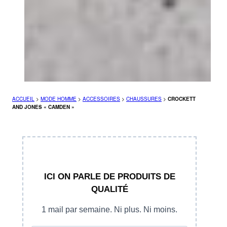
ACCUEIL
>
MODE HOMME
>
ACCESSOIRES
>
CHAUSSURES
>
CROCKETT
AND JONES « CAMDEN »