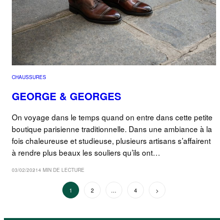
CHAUSSURES
GEORGE & GEORGES
On voyage dans le temps quand on entre dans cette petite
boutique parisienne traditionnelle. Dans une ambiance à la
fois chaleureuse et studieuse, plusieurs artisans s’affairent
à rendre plus beaux les souliers qu’ils ont…
03/02/2021
4 MIN DE LECTURE
PAGINATION
1
2
…
4
Suivant
DES
PUBLICATIONS