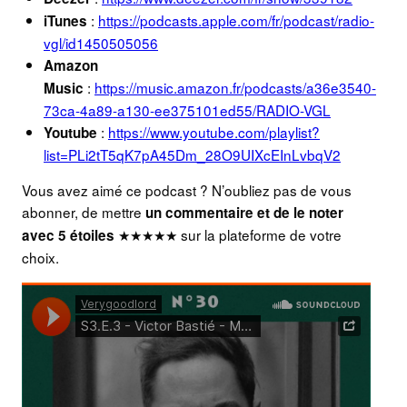
:
https://podcasts.apple.com/fr/podcast/radio-
iTunes
vgl/id1450505056
Amazon
:
https://music.amazon.fr/podcasts/a36e3540-
Music
73ca-4a89-a130-ee375101ed55/RADIO-VGL
:
https://www.youtube.com/playlist?
Youtube
list=PLi2tT5qK7pA45Dm_28O9UIXcEInLvbqV2
Vous avez aimé ce podcast ? N’oubliez pas de vous
abonner, de mettre
un commentaire et de le noter
★★★★★ sur la plateforme de votre
avec 5 étoiles
choix.