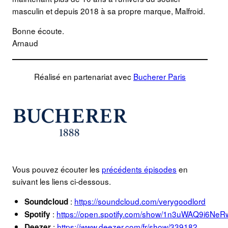
masculin et depuis 2018 à sa propre marque, Malfroid.
Bonne écoute.
Arnaud
Réalisé en partenariat avec
Bucherer Paris
Vous pouvez écouter les
précédents épisodes
en
suivant les liens ci-dessous.
:
https://soundcloud.com/verygoodlord
Soundcloud
:
https://open.spotify.com/show/1n3uWAQ9i6Ne
Spotify
:
https://www.deezer.com/fr/show/339182
Deezer