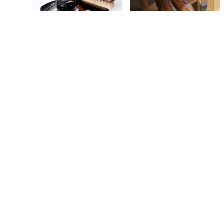
CHAUSSURES
ACCESSOIRES
, 
CHAUSSURES
, 
GUIDE SHOPPING
CHAUSSURES : 6
10 ACCESSOIRES
MODÈLES ESSENTIELS
INDISPENSABLES POUR
ENTRETENIR SES
CHAUSSURES
MODE HOMME
LIFESTYLE
SOINS
INSTA