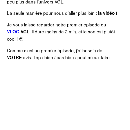
peu plus dans l’univers VGL.
La seule manière pour nous d’aller plus loin :
la vidéo !
Je vous laisse regarder notre premier épisode du
. Il dure moins de 2 min, et le son est plutôt
VLOG
VGL
cool ! 😉
Comme c’est un premier épisode, j’ai besoin de
avis. Top / bien / pas bien / peut mieux faire
VOTRE
???
>>> Laissez un commentaire sur
Facebook
sur
Youtube
ou dans ce article ↓ directement (et nous y
répondrons bien entendu) !!
À très bientôt pour une nouvelle vidéo 🙂
Arnaud
ps : abonnez vous à
la chaine Youtube Verygoodlord