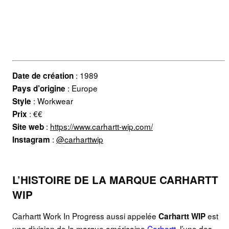
: 1989
Date de création
: Europe
Pays d’origine
: Workwear
Style
: €€
Prix
:
https://www.carhartt-wip.com/
Site web
:
@carharttwip
Instagram
L’HISTOIRE DE LA MARQUE CARHARTT
WIP
Carhartt Work In Progress aussi appelée
est
Carhartt WIP
une division de la marque américaine
Carhartt
, l’une des