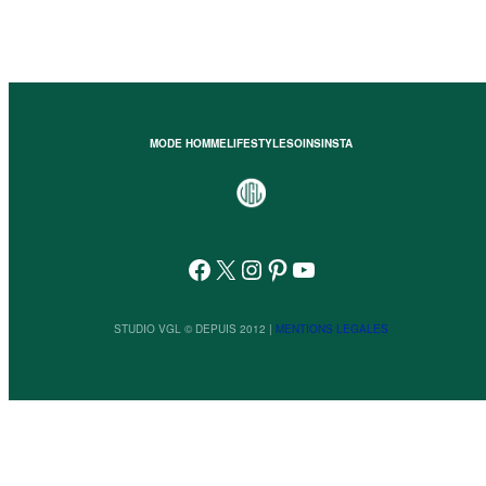
MODE HOMME
LIFESTYLE
SOINS
INSTA
Facebook
X
Instagram
Pinterest
YouTube
STUDIO VGL © DEPUIS 2012 |
MENTIONS LEGALES