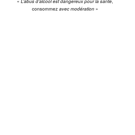
«
,
L’abus d’alcool est dangereux pour la santé
consommez
»
avec modération
Tags
recette cocktail
SHARE
TWEET
À VOIR AUSSI