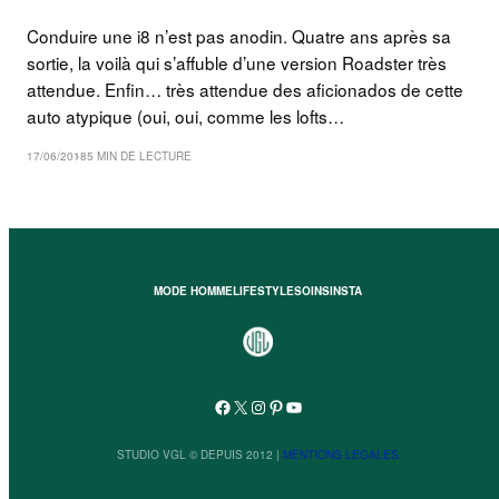
Conduire une i8 n’est pas anodin. Quatre ans après sa
sortie, la voilà qui s’affuble d’une version Roadster très
attendue. Enfin… très attendue des aficionados de cette
auto atypique (oui, oui, comme les lofts…
17/06/2018
5 MIN DE LECTURE
MODE HOMME
LIFESTYLE
SOINS
INSTA
Facebook
X
Instagram
Pinterest
YouTube
STUDIO VGL © DEPUIS 2012 |
MENTIONS LEGALES