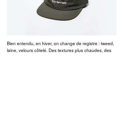
Bien entendu, en hiver, on change de registre : tweed,
laine, velours côtelé. Des textures plus chaudes, des
tons plus profonds, et parfois même une doublure. Je
doute de la pertinence de la casquette avec oreilles en
polaire, mais ça peut quand même passer ! La saison
influence le choix du style autant que celui des
matières.
7. FAUT-IL ENLEVER SA CASQUETTE
À L’INTÉRIEUR ?
Ça, c’est une question que j’ai eue plusieurs fois. C’est
dingue de se poser la question. Oui, bien entendu, par