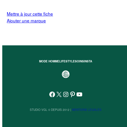
Mettre à jour cette fiche
Ajouter une marque
MODE HOMME
LIFESTYLE
SOINS
INSTA
Facebook
X
Instagram
Pinterest
YouTube
STUDIO VGL © DEPUIS 2012 |
MENTIONS LEGALES