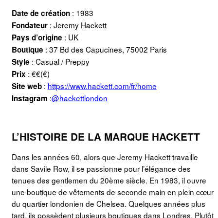
: 1983
Date de création
:
Jeremy Hackett
Fondateur
: UK
Pays d’origine
:
37 Bd des Capucines, 75002 Paris
Boutique
: Casual / Preppy
Style
: €€(€)
Prix
:
https://www.hackett.com/fr/home
Site web
:
@hackettlondon
Instagram
L’HISTOIRE DE LA MARQUE HACKETT
Dans les années 60, alors que Jeremy Hackett travaille
dans Savile Row, il se passionne pour l’élégance des
tenues des gentlemen du 20ème siècle. En 1983, il ouvre
une boutique de vêtements de seconde main en plein cœur
du quartier londonien de Chelsea. Quelques années plus
tard, ils possèdent plusieurs boutiques dans Londres. Plutôt