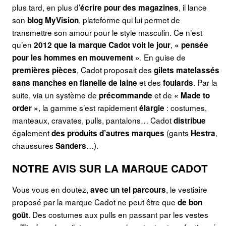
plus tard, en plus d’
, il lance
écrire pour des magazines
son
, plateforme qui lui permet de
blog
MyVision
transmettre son amour pour le style masculin. Ce n’est
qu’en
,
2012
que la marque Cadot voit le jour
« pensée
. En guise de
pour les hommes en mouvement »
, Cadot proposait des
premières pièces
gilets matelassés
et des
. Par la
sans manches en flanelle de laine
foulards
suite, via un système de
et de
précommande
« Made to
, la gamme s’est rapidement
: costumes,
order »
élargie
manteaux, cravates, pulls, pantalons… Cadot
distribue
également
(gants
,
des produits d’autres marques
Hestra
chaussures
…).
Sanders
NOTRE AVIS SUR LA MARQUE CADOT
Vous vous en doutez,
, le vestiaire
avec un tel parcours
proposé par la marque Cadot ne peut être que
de bon
. Des costumes aux pulls en passant par les vestes
goût