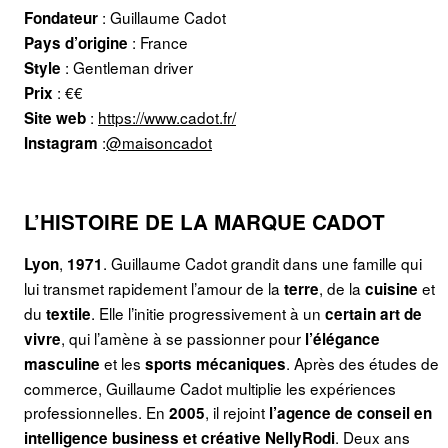
: Guillaume Cadot
Fondateur
: France
Pays d’origine
: Gentleman driver
Style
: €€
Prix
:
https://www.cadot.fr/
Site web
:
@maisoncadot
Instagram
L’HISTOIRE DE LA MARQUE CADOT
,
. Guillaume Cadot grandit dans une famille qui
Lyon
1971
lui transmet rapidement l’amour de la
, de la
et
terre
cuisine
du
. Elle l’initie progressivement à un
textile
certain art de
, qui l’amène à se passionner pour
vivre
l’élégance
et les
. Après des études de
masculine
sports mécaniques
commerce, Guillaume Cadot multiplie les expériences
professionnelles. En
, il rejoint
2005
l’agence de conseil en
. Deux ans
intelligence business et créative
NellyRodi