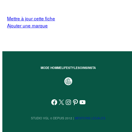
Mettre à jour cette fiche
Ajouter une marque
MODE HOMME
LIFESTYLE
SOINS
INSTA
Facebook
X
Instagram
Pinterest
YouTube
STUDIO VGL © DEPUIS 2012 |
MENTIONS LEGALES