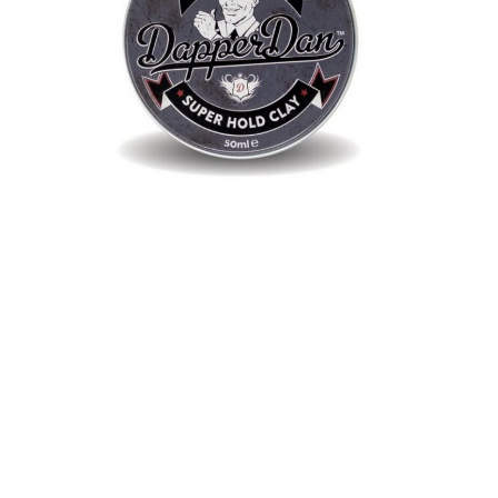
Gels coiffants
C’est celui qu’on connait sûrement le mieux et c’est le
produit qui fixe le mieux. Le pouvoir fixant du gel est
excellent, ce qui fait de ce produit de coiffage le
meilleur compagnon des hommes qui veulent dompter
les mèches rebelles. On peut avoir de mauvais
souvenirs avec les gels de supermarché, mais la
sélection de chez Rasage Classique regroupe des