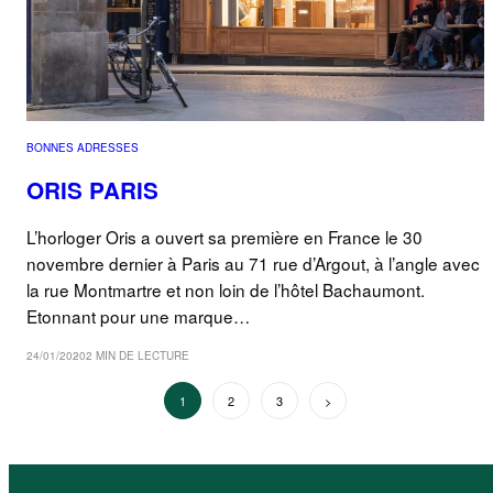
BONNES ADRESSES
ORIS PARIS
L’horloger Oris a ouvert sa première en France le 30
novembre dernier à Paris au 71 rue d’Argout, à l’angle avec
la rue Montmartre et non loin de l’hôtel Bachaumont.
Etonnant pour une marque…
24/01/2020
2 MIN DE LECTURE
PAGINATION
1
2
3
Suivant
DES
PUBLICATIONS