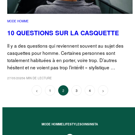
MODE HOMME
10 QUESTIONS SUR LA CASQUETTE
Il y a des questions qui reviennent souvent au sujet des
casquettes pour homme. Certaines personnes sont
totalement habituées à en porter, voire trop. D’autres
hésitent et ne voient pas trop l’intérêt « stylistique …
27/05/2025
6 MIN DE LECTURE
PAGINATION
Précédent
1
2
3
4
Suivant
DES
PUBLICATIONS
MODE HOMME
LIFESTYLE
SOINS
INSTA