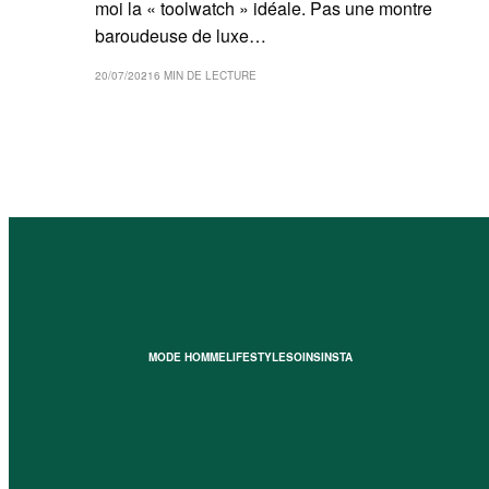
moi la « toolwatch » idéale. Pas une montre
baroudeuse de luxe…
20/07/2021
6 MIN DE LECTURE
MODE HOMME
LIFESTYLE
SOINS
INSTA