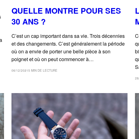
QUELLE MONTRE POUR SES
s
30 ANS ?
C’est un cap important dans sa vie. Trois décennies
C
a
et des changements. C’est généralement la période
q
où on a envie de porter une belle pièce à son
b
poignet et où on peut commencer à…
q
S
06/12/2021
5 MIN DE LECTURE
28