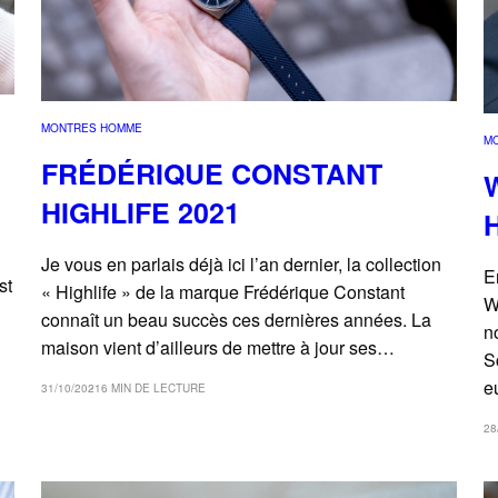
MONTRES HOMME
M
FRÉDÉRIQUE CONSTANT
HIGHLIFE 2021
Je vous en parlais déjà ici l’an dernier, la collection
E
st
« Highlife » de la marque Frédérique Constant
W
connaît un beau succès ces dernières années. La
n
maison vient d’ailleurs de mettre à jour ses…
S
e
31/10/2021
6 MIN DE LECTURE
28