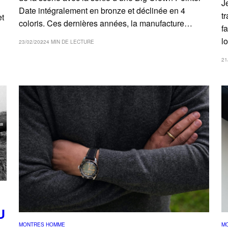
J
Date intégralement en bronze et déclinée en 4
t
et
coloris. Ces dernières années, la manufacture…
f
l
23/02/2022
4 MIN DE LECTURE
21
U
MONTRES HOMME
M