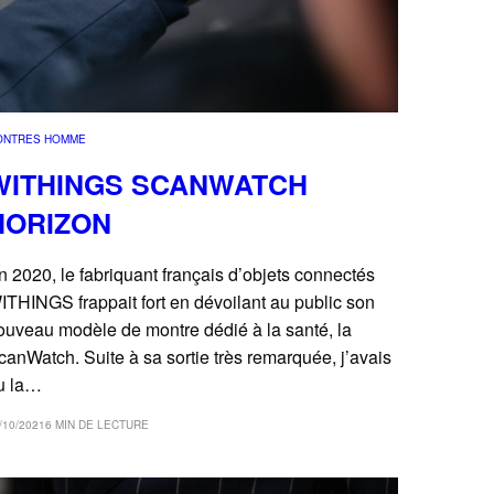
ONTRES HOMME
WITHINGS SCANWATCH
HORIZON
n 2020, le fabriquant français d’objets connectés
ITHINGS frappait fort en dévoilant au public son
ouveau modèle de montre dédié à la santé, la
canWatch. Suite à sa sortie très remarquée, j’avais
u la…
/10/2021
6 MIN DE LECTURE