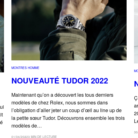
MONTRES HOMME
M
NOUVEAUTÉ TUDOR 2022
Maintenant qu’on a découvert les tous derniers
Ç
modèles de chez Rolex, nous sommes dans
a
ui
l’obligation d’aller jeter un coup d’œil au line up de
2
it
la petite sœur Tudor. Découvrons ensemble les trois
L
té
modèles de…
30
01/04/2022
3 MIN DE LECTURE