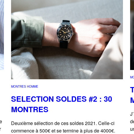
M
MONTRES HOMME
SELECTION SOLDES #2 : 30
MONTRES
J
e
d
Deuxième sélection de ces soldes 2021. Celle-ci
r
u
commence à 500€ et se termine à plus de 4000€.