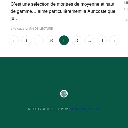
u
C’est une sélection de montres de moyenne et haut
f
de gamme. J’aime particulièrement la Auricoste que
je…
13
17/07/2021
2 MIN DE LECTURE
PAGINATION
Précédent
1
…
10
11
12
…
16
Suivant
DES
PUBLICATIONS
STUDIO VGL © DEPUIS 2012 |
MENTIONS LEGALES