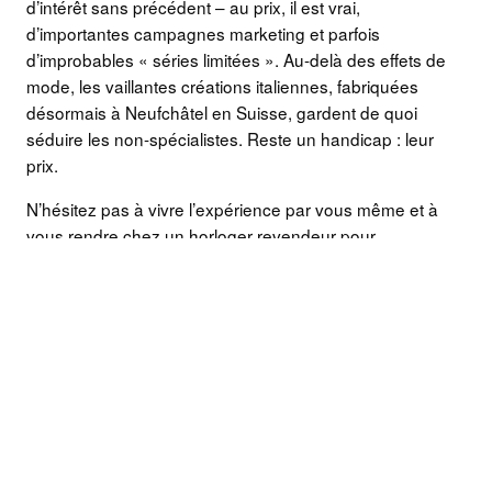
d’intérêt sans précédent – au prix, il est vrai,
d’importantes campagnes marketing et parfois
d’improbables « séries limitées ». Au-delà des effets de
mode, les vaillantes créations italiennes, fabriquées
désormais à Neufchâtel en Suisse, gardent de quoi
séduire les non-spécialistes. Reste un handicap : leur
prix.
N’hésitez pas à vivre l’expérience par vous même et à
vous rendre chez un horloger revendeur pour
découvrir et passer à votre poignet une Panerai ! A
bientôt,
Laurent
Milanese Special Selection –
www.milanesespecialselection.com
Pour aller plus loin sur Verygoodlord
Montre et costume