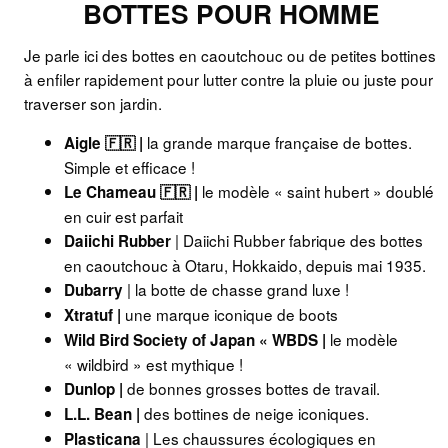
BOTTES POUR HOMME
Je parle ici des bottes en caoutchouc ou de petites bottines
à enfiler rapidement pour lutter contre la pluie ou juste pour
traverser son jardin.
la grande marque française de bottes.
Aigle 🇫🇷 |
Simple et efficace !
le modèle « saint hubert » doublé
Le Chameau 🇫🇷 |
en cuir est parfait
| Daiichi Rubber fabrique des bottes
Daiichi Rubber
en caoutchouc à Otaru, Hokkaido, depuis mai 1935.
| la botte de chasse grand luxe !
Dubarry
une marque iconique de boots
Xtratuf |
le modèle
Wild Bird Society of Japan « WBDS |
« wildbird » est mythique !
de bonnes grosses bottes de travail.
Dunlop |
des bottines de neige iconiques.
L.L. Bean |
| Les chaussures écologiques en
Plasticana