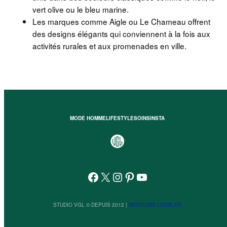
vert olive ou le bleu marine.
Les marques comme Aigle ou Le Chameau offrent
des designs élégants qui conviennent à la fois aux
activités rurales et aux promenades en ville.
MODE HOMME
LIFESTYLE
SOINS
INSTA
Facebook
X
Instagram
Pinterest
YouTube
STUDIO VGL © DEPUIS 2012 |
MENTIONS LEGALES