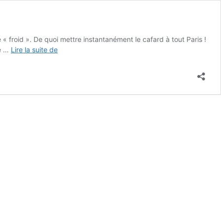
e « froid ». De quoi mettre instantanément le cafard à tout Paris !
MALFROID
de …
Lire la suite de