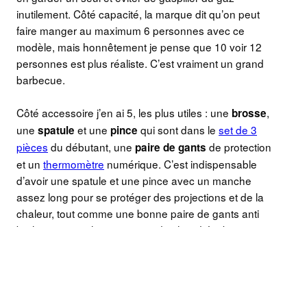
inutilement. Côté capacité, la marque dit qu’on peut
faire manger au maximum 6 personnes avec ce
modèle, mais honnêtement je pense que 10 voir 12
personnes est plus réaliste. C’est vraiment un grand
barbecue.
Côté accessoire j’en ai 5, les plus utiles : une
,
brosse
une
et une
qui sont dans le
set de 3
spatule
pince
pièces
du débutant, une
de protection
paire de gants
et un
thermomètre
numérique. C’est indispensable
d’avoir une spatule et une pince avec un manche
assez long pour se protéger des projections et de la
chaleur, tout comme une bonne paire de gants anti
brulure pour isoler ses mains du chaud. La brosse est
utile pour nettoyer sans rayer, contrairement à une
brosse métallique classique. Et pour terminer, un
thermomètre à viande pour gérer la cuisson avec
précision.