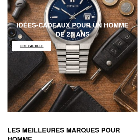
IDÉES-CADEAUX POUR UN HOMME
DE 25 ANS
:
LIRE L’ARTICLE
IDÉES-
CADEAUX
POUR
UN
HOMME
DE
25
ANS
LES MEILLEURES MARQUES POUR
HOMME