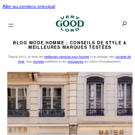
Aller au contenu principal
Recherc
BLOG MODE HOMME : CONSEILS DE STYLE &
MEILLEURES MARQUES TESTÉES
Depuis 2012, je teste les
meilleures marques pour homme
et je partage mes
conseils de
style
, mes
montres
préférées et les
chaussures
qui valent l’investissement.