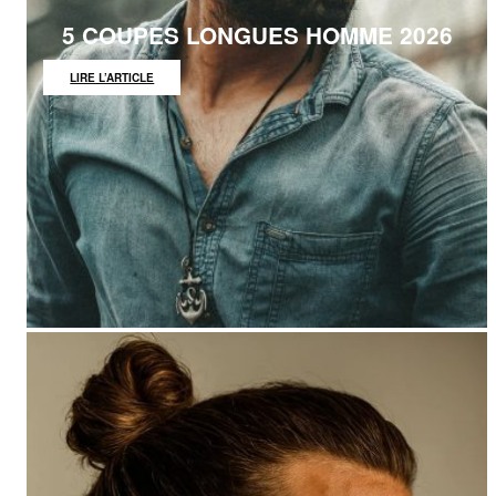
5 COUPES LONGUES HOMME 2026
:
LIRE L’ARTICLE
5
COUPES
LONGUES
HOMME
2026