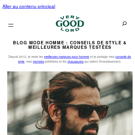
Aller au contenu principal
Recherc
BLOG MODE HOMME : CONSEILS DE STYLE &
MEILLEURES MARQUES TESTÉES
Depuis 2012, je teste les
meilleures marques pour homme
et je partage mes
conseils de
style
, mes
montres
préférées et les
chaussures
qui valent l’investissement.