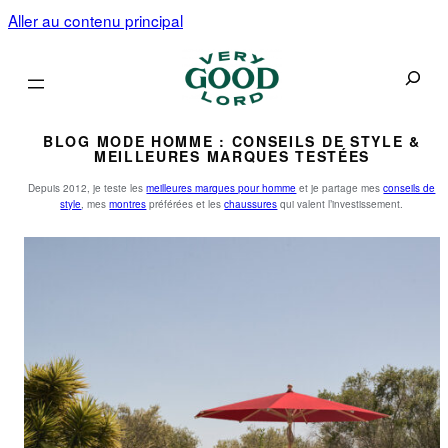
Aller au contenu principal
Recherc
BLOG MODE HOMME : CONSEILS DE STYLE &
MEILLEURES MARQUES TESTÉES
Depuis 2012, je teste les
meilleures marques pour homme
et je partage mes
conseils de
style
, mes
montres
préférées et les
chaussures
qui valent l’investissement.