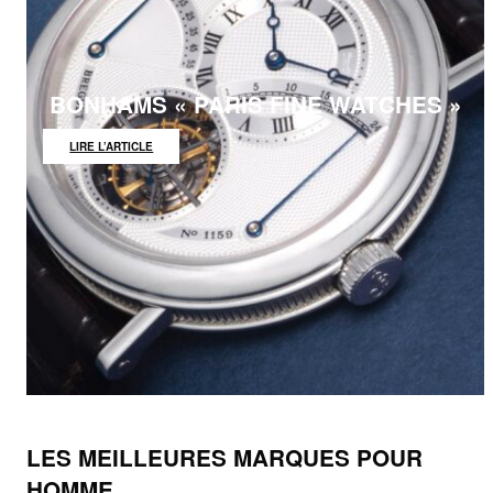
BONHAMS « PARIS FINE WATCHES »
:
LIRE L’ARTICLE
BONHAMS
« PARIS
FINE
WATCHES »
LES MEILLEURES MARQUES POUR
HOMME