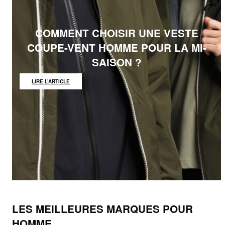
COMMENT CHOISIR UNE VESTE
COUPE-VENT HOMME POUR LA MI-
SAISON ?
:
LIRE L’ARTICLE
COMMENT
CHOISIR
UNE
VESTE
COUPE-
VENT
HOMME
POUR
LA
MI-
SAISON
?
LES MEILLEURES MARQUES POUR
HOMME