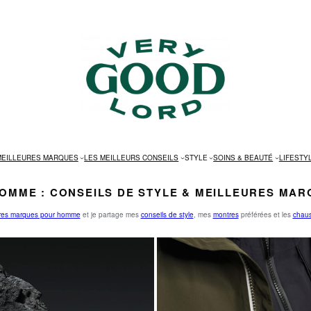
MEILLEURES MARQUES
LES MEILLEURS CONSEILS
STYLE
SOINS & BEAUTÉ
LIFESTY
OMME : CONSEILS DE STYLE & MEILLEURES MAR
ures marques pour homme
et je partage mes
conseils de style
, mes
montres
préférées et les
chaus