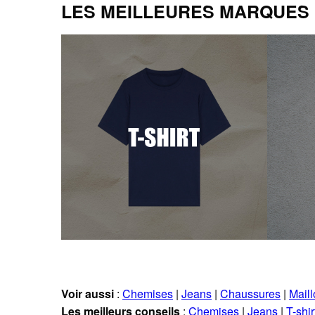
LES MEILLEURES MARQUES
Voir aussi
:
Chemises
|
Jeans
|
Chaussures
|
Maill
Les meilleurs conseils
:
Chemises
|
Jeans
|
T-shir