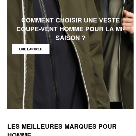
COMMENT CHOISIR UNE VESTE
COUPE-VENT HOMME POUR LA MI-
SAISON ?
:
LIRE L’ARTICLE
COMMENT
CHOISIR
UNE
VESTE
COUPE-
VENT
HOMME
POUR
LA
MI-
SAISON
?
LES MEILLEURES MARQUES POUR
HOMME